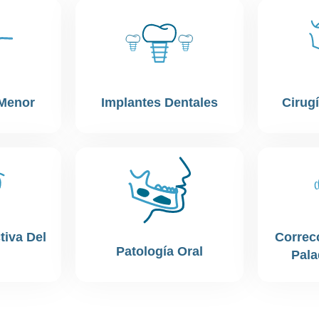
 Menor
Implantes Dentales
Cirug
tiva Del
Correc
Patología Oral
Pala