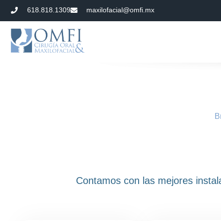
618.818.1309
maxilofacial@omfi.mx
B
Contamos con las mejores instala