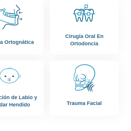
Cirugía Oral En
ía Ortognática
Ortodoncia
ción de Labio y
Trauma Facial
dar Hendido