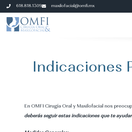
618.818.1309
maxilofacial@omfi.mx
Indicaciones 
En OMFI Cirugía Oral y Maxilofacial nos preocupa
deberás seguir estas indicaciones que te ayuda